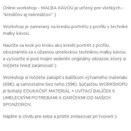
Online workshop - MAĽBA KÁVOU je určený pre všetkých -
"kresličov aj nekresličov" ;)
Workshop je zameraný na kresbu portrétu z profilu v technike
maľby kávou.
Naučíte sa krok po kroku ako kresliť portrét z profilu,
oboznámite sa s úžasnou umeleckou technikou maľby kávou
a vytvoríte si pod mojim vedením originálny obrázok, ktorý si
môžete hneď zarámovať :)
Workshop si môžete zakúpiť s balíčkom výtvarného materiálu
(69€), aj samostatne bez neho (59€). Súčasťou WORKSHOPU
je bohatý EDUKAČNÝ MATERIÁL + UVÍTACÍ BALÍČEK S
UMELECKÝMI POTREBAMI A DARČEKMI OD NAŠICH
SPONZOROV.
Nájdite si chvíľu pre seba a príďte zrelaxovať pri tvorení ;)